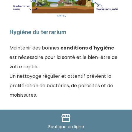
Hygiène du terrarium
Maintenir des bonnes
conditions
d'hygiène
est nécessaire pour la santé et le bien-être de
votre reptile.
Un nettoyage régulier et attentif prévient la
prolifération de bactéries, de parasites et de
moisissures.
Un terrarium
humide
demandera plus
storefront
d'attention qu'un terrarium sec.
Boutique
en ligne