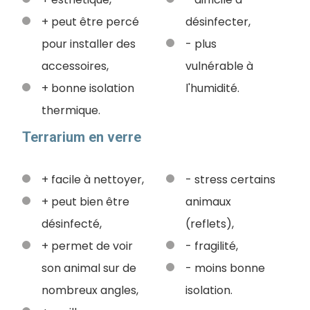
+ peut être percé
désinfecter,
pour installer des
- plus
accessoires,
vulnérable à
+ bonne isolation
l'humidité.
thermique.
Terrarium en verre
+ facile à nettoyer,
- stress certains
+ peut bien être
animaux
désinfecté,
(reflets),
+ permet de voir
- fragilité,
son animal sur de
- moins bonne
nombreux angles,
isolation.