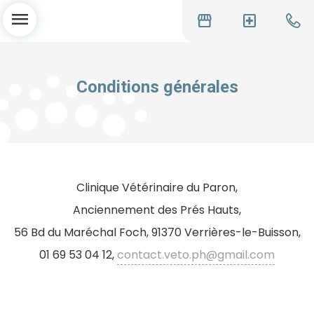
menu
storefront
local_hospital
Conditions générales
Clinique Vétérinaire du Paron,
Anciennement des Prés Hauts,
56 Bd du Maréchal Foch, 91370 Verrières-le-Buisson,
01 69 53 04 12,
contact.veto.ph@gmail.com