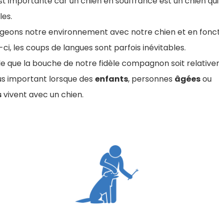
st importante car un chien en souffrance est un chien qui
les.
ageons notre environnement avec notre chien et en fonct
-ci, les coups de langues sont parfois inévitables.
ble que la bouche de notre fidèle compagnon soit relativ
lus important lorsque des
enfants
, personnes
âgées
ou
s
vivent avec un chien.