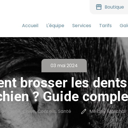
storefront
Boutique
Accueil
L'équipe
Services
Tarifs
Gal
03 mai 2024
t brosser les dents
chien ? Guide comple
r
edit
Hygiène, Chien, Conseils, Santé
Mélany Marchal