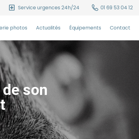
local_hospital
Service urgences 24h/24
01 69 53 04 12
erie photos
Actualités
Équipements
Contact
 de son
t