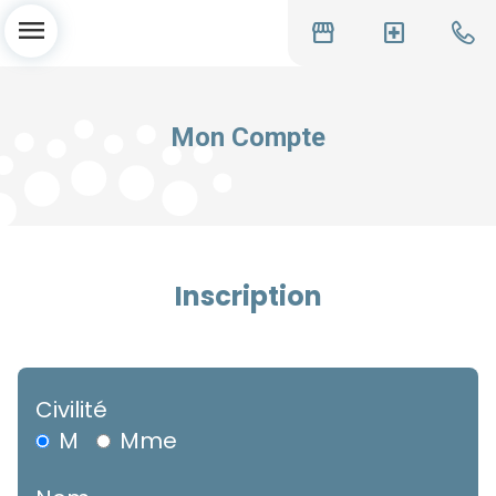
menu
storefront
local_hospital
Mon Compte
Inscription
Civilité
M
Mme