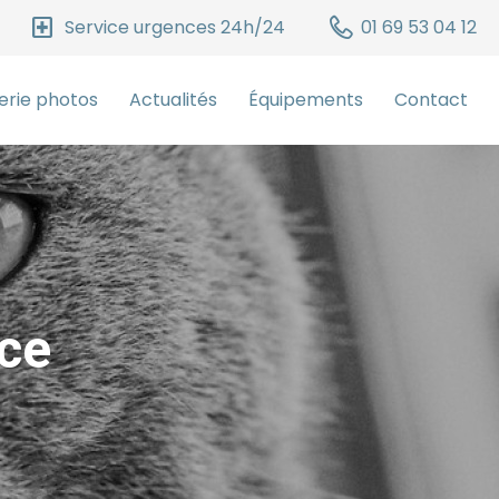
local_hospital
Service urgences 24h/24
01 69 53 04 12
erie photos
Actualités
Équipements
Contact
ce