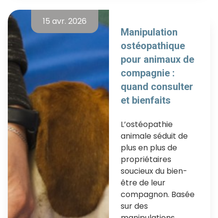
15 avr. 2026
Manipulation
ostéopathique
pour animaux de
compagnie :
quand consulter
et bienfaits
L’ostéopathie
animale séduit de
plus en plus de
propriétaires
soucieux du bien-
être de leur
compagnon. Basée
sur des
manipulations